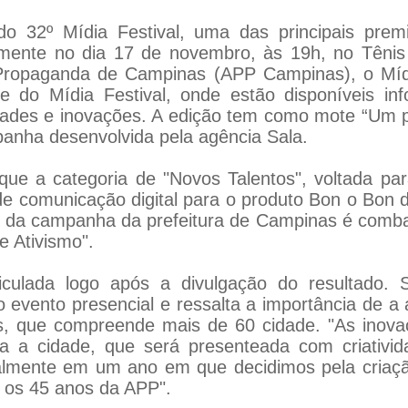
 do 32º Mídia Festival, uma das principais prem
almente no dia 17 de novembro, às 19h, no Têni
 Propaganda de Campinas (APP Campinas), o Mídia
te do Mídia Festival, onde estão disponíveis i
dades e inovações. A edição tem como mote “Um p
anha desenvolvida pela agência Sala.
e a categoria de "Novos Talentos", voltada para
e comunicação digital para o produto Bon o Bon d
 da campanha da prefeitura de Campinas é combat
e Ativismo".
ulada logo após a divulgação do resultado. 
evento presencial e ressalta a importância de a 
, que compreende mais de 60 cidade. "As inovaç
a a cidade, que será presenteada com criativid
almente em um ano em que decidimos pela criaç
os 45 anos da APP".