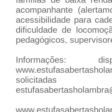
acompanhante (alertamo
acessibilidade para ca
dificuldade de locomoçã
pedagógicos, supervisore
Informações: d
www.estufasabertashola
solicitada
estufasabertasholambr
www.estufasabertashola