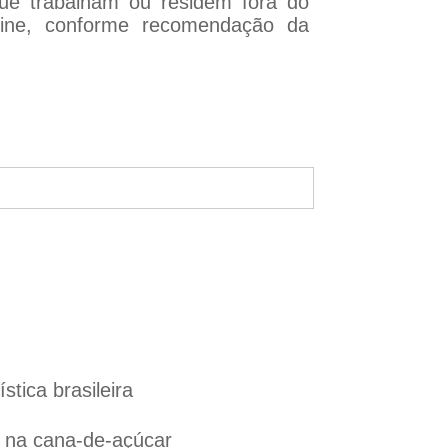
que trabalham ou residem fora do
nline, conforme recomendação da
tica brasileira
l na cana-de-açúcar