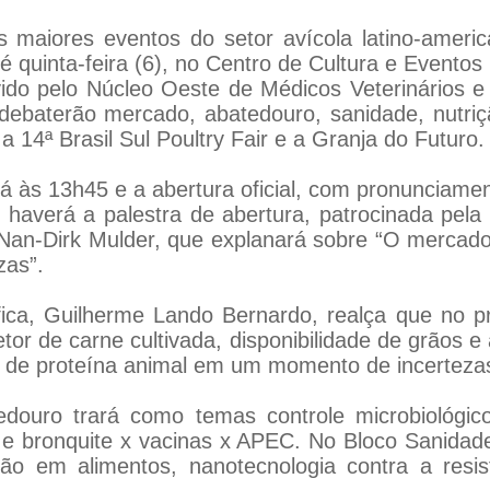
os maiores eventos do setor avícola latino-ameri
é quinta-feira (6), no Centro de Cultura e Evento
ido pelo Núcleo Oeste de Médicos Veterinários e
 debaterão mercado, abatedouro, sanidade, nutr
a 14ª Brasil Sul Poultry Fair e a Granja do Futuro.
rá às 13h45 e a abertura oficial, com pronunciame
, haverá a palestra de abertura, patrocinada pel
Nan-Dirk Mulder, que explanará sobre “O mercado
zas”.
fica, Guilherme Lando Bernardo, realça que no p
r de carne cultivada, disponibilidade de grãos e 
 de proteína animal em um momento de incerteza
tedouro trará como temas controle microbiológic
e bronquite x vacinas x APEC. No Bloco Sanidad
ão em alimentos, nanotecnologia contra a resist