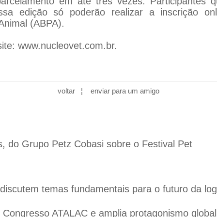
parcelamento em até três vezes. Participantes 
essa edição só poderão realizar a inscrição o
 Animal (ABPA).
site:
www.nucleovet.com.br
.
voltar
¦
enviar para um amigo
s, do Grupo Petz Cobasi sobre o Festival Pet
iscutem temas fundamentais para o futuro da logís
 o Congresso ATALAC e amplia protagonismo globa