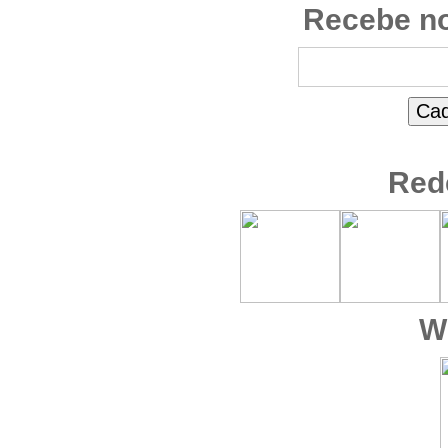
Recebe no
Red
W