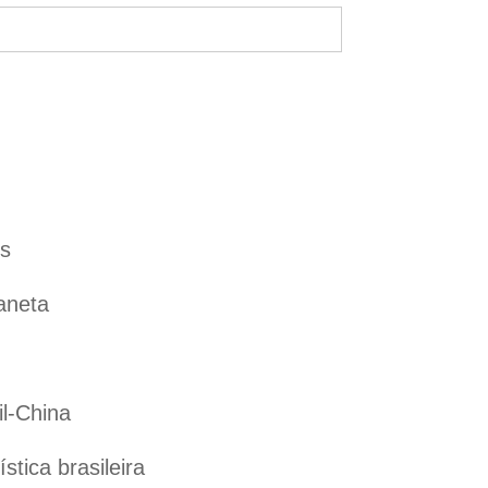
es
aneta
il-China
tica brasileira