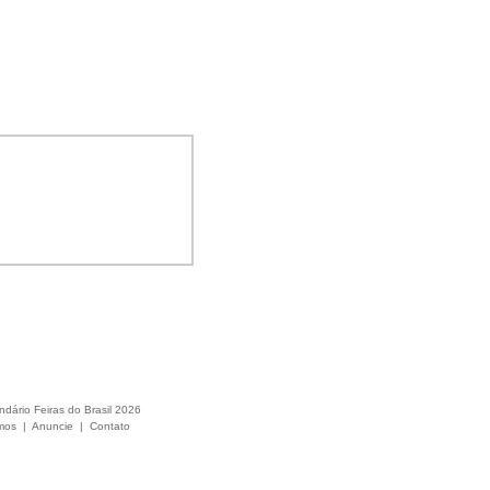
ndário Feiras do Brasil 2026
mos
|
Anuncie
|
Contato