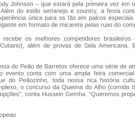
dy Johnson – que estará pela primeira vez em te
 Além do estilo sertanejo e country, a festa c
experiência única para os fãs em palcos especiai
o gigante em formato de micareta pelas ruas do com
recebe os melhores competidores brasileiros
(Cutiano), além de provas de Sela Americana,
esta do Peão de Barretos oferece uma série de at
, o evento conta com uma ampla feira comercial
ue do Peãozinho, toda nossa rica história cul
lexo, o concurso da Queima do Alho (comida típ
s opções”, conta Hussein Gemha. “Queremos prop
dopeao