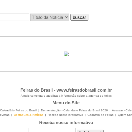
Feiras do Brasil -
www.feirasdobrasil.com.br
A mais completa e atualizada informação sobre a agenda de feiras
Menu do Site
Calendário Feiras do Brasil
|
Demonstração - Calendário Feiras do Brasil 2026
|
Acessar - Cale
evistas
|
Destaques & Notícias
|
Receba nosso informativo
|
Cadastro de Feiras
|
Quem So
Receba nosso informativo