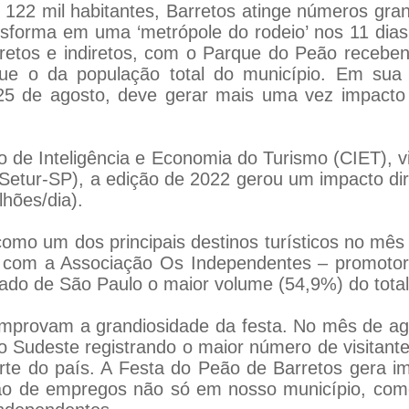
22 mil habitantes, Barretos atinge números gran
nsforma em uma ‘metrópole do rodeio’ nos 11 dias
retos e indiretos, com o Parque do Peão receben
que o da população total do município. Em sua
25 de agosto, deve gerar mais uma vez impacto 
de Inteligência e Economia do Turismo (CIET), v
etur-SP), a edição de 2022 gerou um impacto dire
hões/dia).
omo um dos principais destinos turísticos no mê
 com a Associação Os Independentes – promotora
ado de São Paulo o maior volume (54,9%) do total 
mprovam a grandiosidade da festa. No mês de a
o Sudeste registrando o maior número de visitan
rte do país. A Festa do Peão de Barretos gera 
ão de empregos não só em nosso município, como