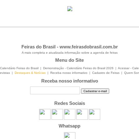
Feiras do Brasil -
www.feirasdobrasil.com.br
A mais completa e atualizada informação sobre a agenda de feiras
Menu do Site
Calendário Feiras do Brasil
|
Demonstração - Calendário Feiras do Brasil 2026
|
Acessar - Cale
evistas
|
Destaques & Notícias
|
Receba nosso informativo
|
Cadastro de Feiras
|
Quem So
Receba nosso informativo
Redes Sociais
Whatsapp