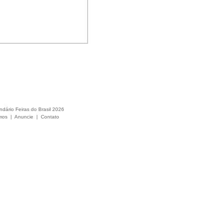
ndário Feiras do Brasil 2026
mos
|
Anuncie
|
Contato