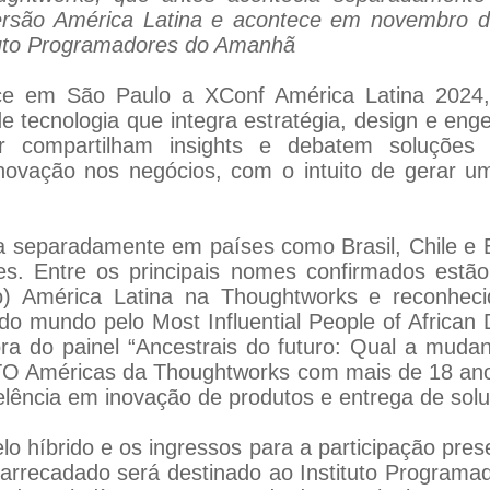
versão América Latina e acontece em novembro d
ituto Programadores do Amanhã
e em São Paulo a XConf América Latina 2024, c
de tecnologia que integra estratégia, design e en
tor compartilham insights e debatem soluçõe
novação nos negócios, com o intuito de gerar um
a separadamente em países como Brasil, Chile e 
es. Entre os principais nomes confirmados estã
ão) América Latina na Thoughtworks e reconhec
 do mundo pelo Most Influential People of Africa
a do painel “Ancestrais do futuro: Qual a muda
O Américas da Thoughtworks com mais de 18 anos
elência em inovação de produtos e entrega de solu
híbrido e os ingressos para a participação prese
 arrecadado será destinado ao Instituto Programad