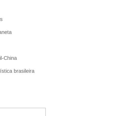
es
aneta
il-China
tica brasileira