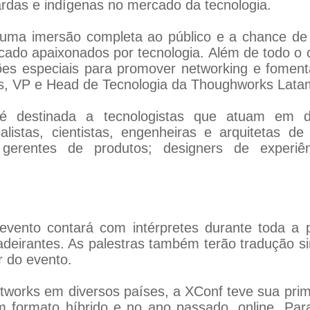
ardas e indígenas no mercado da tecnologia.
a uma imersão completa ao público e a chance de 
rcado apaixonados por tecnologia. Além de todo o 
ões especiais para promover networking e foment
s, VP e Head de Tecnologia da Thoughworks Lata
é destinada a tecnologistas que atuam em d
alistas, cientistas, engenheiras e arquitetas d
; gerentes de produtos; designers de experi
 o evento contará com intérpretes durante toda 
cadeirantes. As palestras também terão tradução s
r do evento.
tworks em diversos países, a XConf teve sua prim
m formato híbrido e no ano passado, online. P