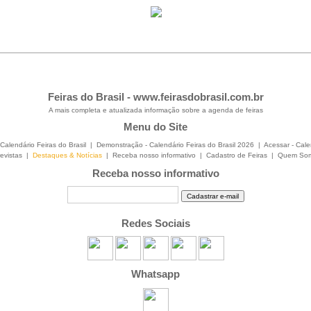
Feiras do Brasil -
www.feirasdobrasil.com.br
A mais completa e atualizada informação sobre a agenda de feiras
Menu do Site
Calendário Feiras do Brasil
|
Demonstração - Calendário Feiras do Brasil 2026
|
Acessar - Cale
evistas
|
Destaques & Notícias
|
Receba nosso informativo
|
Cadastro de Feiras
|
Quem So
Receba nosso informativo
Redes Sociais
Whatsapp