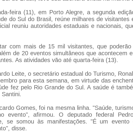
-feira (11), em Porto Alegre, a segunda ediçã
úde do Sul do Brasil, reúne milhares de visitantes
cial reuniu autoridades estaduais e nacionais, q
ntar com mais de 15 mil visitantes, que poderã
 além de 20 eventos simultâneos que acontecem 
es. As atividades vão até quarta-feira (13).
o Leite, o secretário estadual do Turismo, Rona
tembro para esta semana, em virtude das enchen
úde fez pelo Rio Grande do Sul. A saúde é tamb
Santini.
icardo Gomes, foi na mesma linha. "Saúde, turismo
o evento", afirmou. O deputado federal Pedro
e, se somou às manifestações. "É um evento q
o", disse.