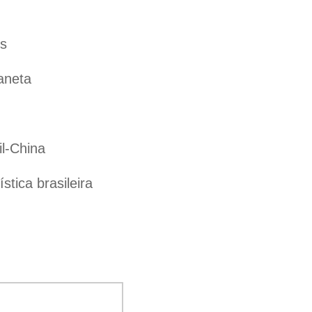
es
aneta
il-China
tica brasileira