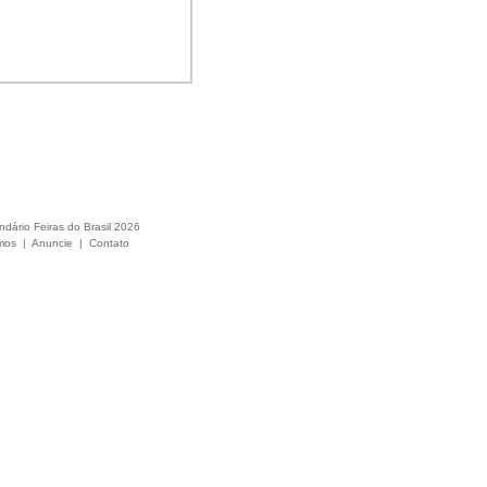
ndário Feiras do Brasil 2026
mos
|
Anuncie
|
Contato