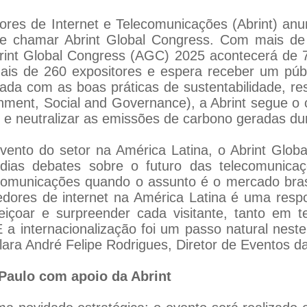
ores de Internet e Telecomunicações (Abrint) anu
se chamar Abrint Global Congress. Com mais de
rint Global Congress (AGC) 2025 acontecerá de 7
is de 260 expositores e espera receber um públ
nhada com as boas práticas de sustentabilidade, re
onment, Social and Governance), a Abrint segue
 e neutralizar as emissões de carbono geradas du
vento do setor na América Latina, o Abrint Glob
dias debates sobre o futuro das telecomunicaçõ
lecomunicações quando o assunto é o mercado bras
edores de internet na América Latina é uma res
içoar e surpreender cada visitante, tanto em te
a internacionalização foi um passo natural nest
ara André Felipe Rodrigues, Diretor de Eventos da
 Paulo com apoio da Abrint