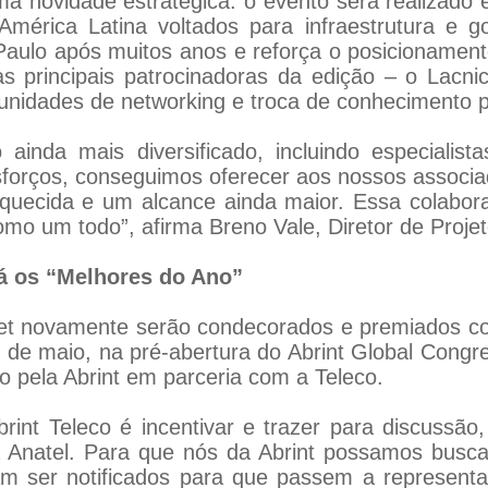
a novidade estratégica: o evento será realizado
América Latina voltados para infraestrutura e go
Paulo após muitos anos e reforça o posicioname
s principais patrocinadoras da edição – o Lacni
tunidades de networking e troca de conhecimento p
 ainda mais diversificado, incluindo especialist
forços, conseguimos oferecer aos nossos associad
quecida e um alcance ainda maior. Essa colabor
o um todo”, afirma Breno Vale, Diretor de Projeto
rá os “Melhores do Ano”
rnet novamente serão condecorados e premiados 
 de maio, na pré-abertura do Abrint Global Congr
o pela Abrint em parceria com a Teleco.
rint Teleco é incentivar e trazer para discussão
 Anatel. Para que nós da Abrint possamos buscar 
m ser notificados para que passem a representa