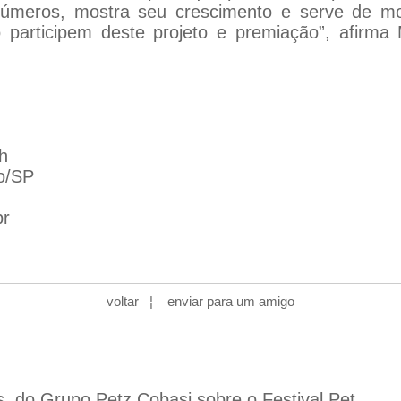
números, mostra seu crescimento e serve de mo
participem deste projeto e premiação”, afirma Ma
h
lo/SP
br
voltar
¦
enviar para um amigo
s, do Grupo Petz Cobasi sobre o Festival Pet