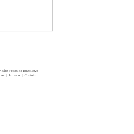
ndário Feiras do Brasil 2026
mos
|
Anuncie
|
Contato