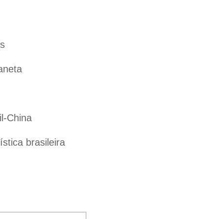
es
aneta
il-China
tica brasileira