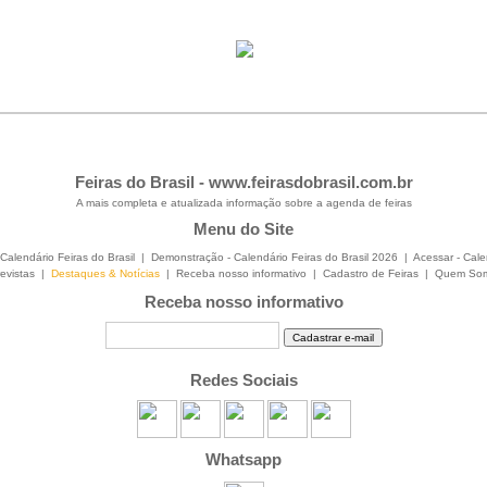
Feiras do Brasil -
www.feirasdobrasil.com.br
A mais completa e atualizada informação sobre a agenda de feiras
Menu do Site
Calendário Feiras do Brasil
|
Demonstração - Calendário Feiras do Brasil 2026
|
Acessar - Cale
evistas
|
Destaques & Notícias
|
Receba nosso informativo
|
Cadastro de Feiras
|
Quem So
Receba nosso informativo
Redes Sociais
Whatsapp