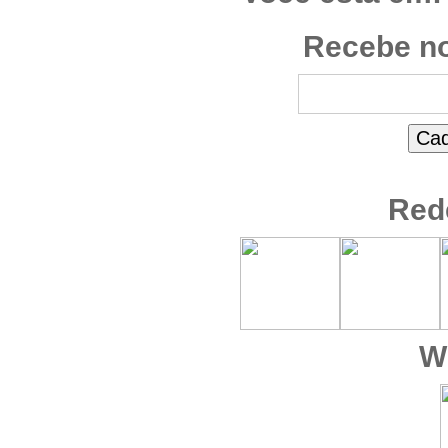
Recebe no
Red
W