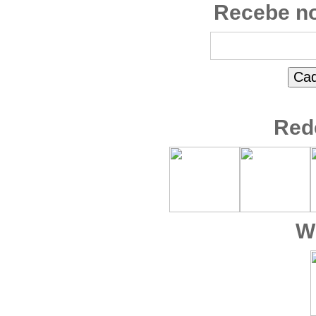
Recebe no
Red
W