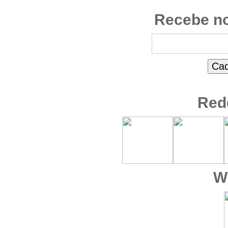
Recebe no
Red
W