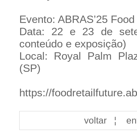
Evento: ABRAS’25 Food R
Data: 22 e 23 de set
conteúdo e exposição)
Local: Royal Palm Pla
(SP)
https://foodretailfuture.a
voltar
¦
en