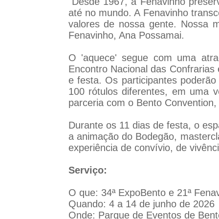
"Desde 1967, a Fenavinho preserva
até no mundo. A Fenavinho transce
valores de nossa gente. Nossa mi
Fenavinho, Ana Possamai.
O 'aquece' segue com uma atraç
Encontro Nacional das Confrarias 
e festa. Os participantes poderão
100 rótulos diferentes, em uma 
parceria com o Bento Convention,
Durante os 11 dias de festa, o es
a animação do Bodegão, mastercla
experiência de convívio, de vivênc
Serviço:
O que: 34ª ExpoBento e 21ª Fena
Quando: 4 a 14 de junho de 2026
Onde: Parque de Eventos de Bent