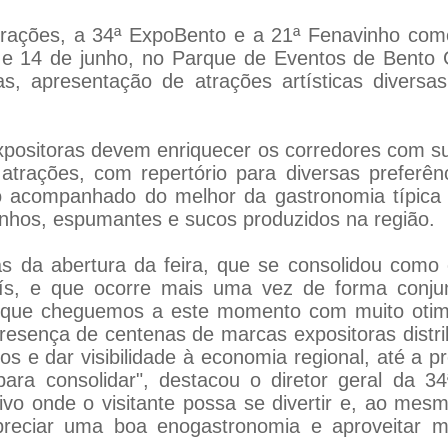
trações, a 34ª ExpoBento e a 21ª Fenavinho co
4 e 14 de junho, no Parque de Eventos de Bento 
, apresentação de atrações artísticas diversas
positoras devem enriquecer os corredores com sua
trações, com repertório para diversas preferên
sso acompanhado do melhor da gastronomia típic
inhos, espumantes e sucos produzidos na região.
 da abertura da feira, que se consolidou como o
ís, e que ocorre mais uma vez de forma conju
ite que cheguemos a este momento com muito otim
resença de centenas de marcas expositoras distri
s e dar visibilidade à economia regional, até a pr
ra consolidar", destacou o diretor geral da 34
tivo onde o visitante possa se divertir e, ao me
preciar uma boa enogastronomia e aproveitar m