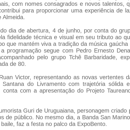
ionais, com nomes consagrados e novos talentos, 
contribui para proporcionar uma experiência de laz
e Almeida.
o dia de abertura, 4 de junho, por conta do grup
a fidelidade técnica e visual em seu tributo ao q
o que mantém viva a tradição da música gaúcha d
o, a programação segue com Pedro Ernesto Dena
acompanhado pelo grupo Tchê Barbaridade, exp
ada de 80.
uan Victor, representando as novas vertentes da
e Santana do Livramento com trajetória sólida e
, conta com a apresentação do Projeto Taureand
umorista Guri de Uruguaiana, personagem criado p
s de público. No mesmo dia, a Banda San Marino
aile, faz a festa no palco da ExpoBento.