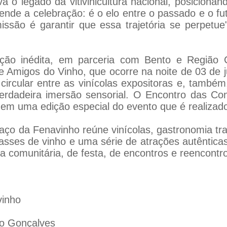
 o legado da vitivinicultura nacional, posicionan
nde a celebração: é o elo entre o passado e o fut
ssão é garantir que essa trajetória se perpetu
ão inédita, em parceria com Bento e Região C
e Amigos do Vinho, que ocorre na noite de 03 de j
 circular entre as vinícolas expositoras e, també
verdadeira imersão sensorial. O Encontro das Co
 em uma edição especial do evento que é realizad
paço da Fenavinho reúne vinícolas, gastronomia tra
sses de vinho e uma série de atrações autênticas
ia comunitária, de festa, de encontros e reencontr
vinho
o Gonçalves