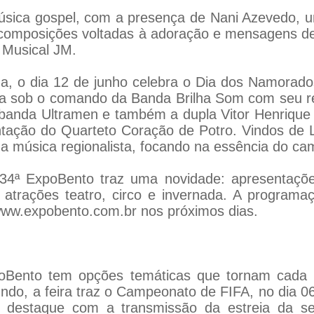
música gospel, com a presença de Nani Azevedo, 
composições voltadas à adoração e mensagens de 
 Musical JM.
na, o dia 12 de junho celebra o Dia dos Namora
fica sob o comando da Banda Brilha Som com seu r
 banda Ultramen e também a dupla Vitor Henrique
tação do Quarteto Coração de Potro. Vindos de 
 música regionalista, focando na essência do cam
 a 34ª ExpoBento traz uma novidade: apresentaçõ
atrações teatro, circo e invernada. A program
 www.expobento.com.br nos próximos dias.
poBento tem opções temáticas que tornam cada
do, a feira traz o Campeonato de FIFA, no dia 06
destaque com a transmissão da estreia da sele