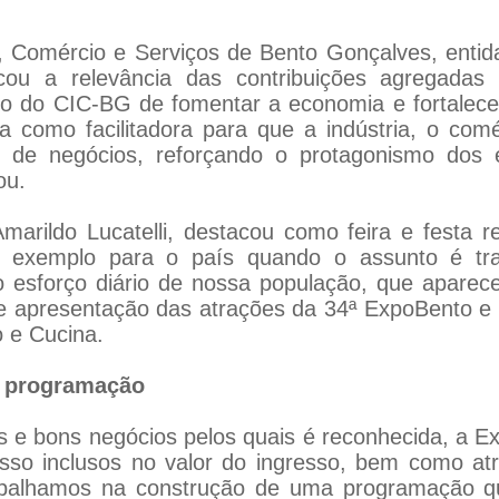
a, Comércio e Serviços de Bento Gonçalves, ent
acou a relevância das contribuições agregadas 
to do CIC-BG de fomentar a economia e fortalecer
ua como facilitadora para que a indústria, o co
ão de negócios, reforçando o protagonismo do
ou.
marildo Lucatelli, destacou como feira e festa 
 exemplo para o país quando o assunto é tra
do esforço diário de nossa população, que apar
e apresentação das atrações da 34ª ExpoBento e 
o e Cucina.
e programação
 e bons negócios pelos quais é reconhecida, a E
esso inclusos no valor do ingresso, bem como at
rabalhamos na construção de uma programação que