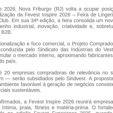
e 2026, Nova Friburgo (RJ) volta a ocupar posi
ealização da Fevest Inspire 2026 – Feira de Linger
lub. Em sua 34ª edição, a feira consolida um no
ho industrial, inovação, criatividade e, sobret
o B2B.
sionalização e foco comercial, o Projeto Compra
a, conduzida pelo Sindicato das Indústrias do Ve
mular o mercado interno, aproximando fabricantes 
do país.
é 20 empresas compradoras de relevância no se
m — serão subsidiados pelo Sindvest. A proposta
 ambiente favorável à geração de negócios consis
ciais sustentáveis.
irmados, a Fevest Inspire 2026 reunirá empresa
íntima, praia, fitness e matéria-prima. O forta