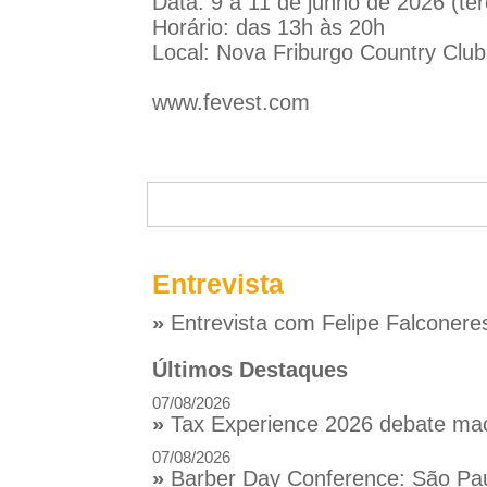
Data: 9 a 11 de junho de 2026 (terç
Horário: das 13h às 20h
Local: Nova Friburgo Country Club
www.fevest.com
Entrevista
»
Entrevista com Felipe Falconere
Últimos Destaques
07/08/2026
»
Tax Experience 2026 debate macr
07/08/2026
»
Barber Day Conference: São Pau