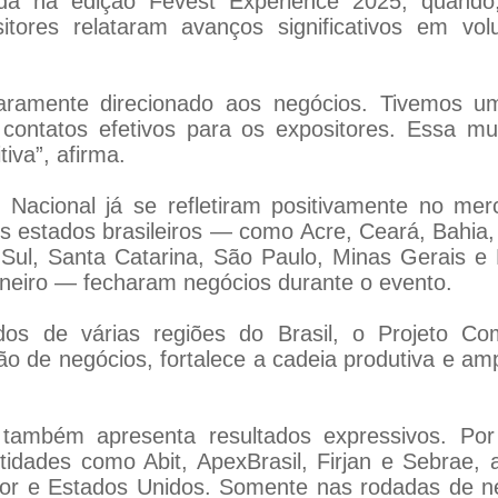
iada na edição Fevest Experience 2025, quando,
tores relataram avanços significativos em vo
laramente direcionado aos negócios. Tivemos um
contatos efetivos para os expositores. Essa m
iva”, afirma.
 Nacional já se refletiram positivamente no mer
s estados brasileiros — como Acre, Ceará, Bahia,
ul, Santa Catarina, São Paulo, Minas Gerais e E
aneiro — fecharam negócios durante o evento.
cados de várias regiões do Brasil, o Projeto 
o de negócios, fortalece a cadeia produtiva e ampli
a também apresenta resultados expressivos. Po
tidades como Abit, ApexBrasil, Firjan e Sebrae,
or e Estados Unidos. Somente nas rodadas de neg