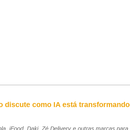
o discute como IA está transformando
a, iFood, Daki, Zé Delivery e outras marcas para