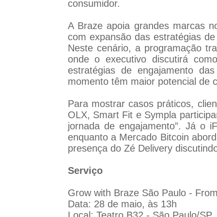
consumidor.
A Braze apoia grandes marcas no B
com expansão das estratégias de p
Neste cenário, a programação tra
onde o executivo discutirá como
estratégias de engajamento das
momento têm maior potencial de 
Para mostrar casos práticos, clie
OLX, Smart Fit e Sympla particip
jornada de engajamento”. Já o iF
enquanto a Mercado Bitcoin aborda
presença do Zé Delivery discutindo
Serviço
Grow with Braze São Paulo - Fro
Data: 28 de maio, às 13h
Local: Teatro B32 - São Paulo/SP