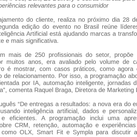
 experiências relevantes para o consumidor
gajamento do cliente, realiza no próximo dia 28
egunda edição do evento no Brasil reúne líder
teligência Artificial está ajudando marcas a trans
e e mais significativa.
om mais de 250 profissionais do setor, propõ
or muitos anos, era avaliado pelo volume de 
ro é mostrar, com casos práticos, como agora 
ão de relacionamento. Por isso, a programação a
ntada por IA, automação inteligente, jornadas di
a”, comenta Raquel Braga, Diretora de Marketing
guês “De entregas a resultados: a nova era do e
ndo inteligência artificial, dados e personali
s e eficientes. A programação inclui uma apr
obre CRM, retenção, automação e experiências o
como OLX, Smart Fit e Sympla para discutir as