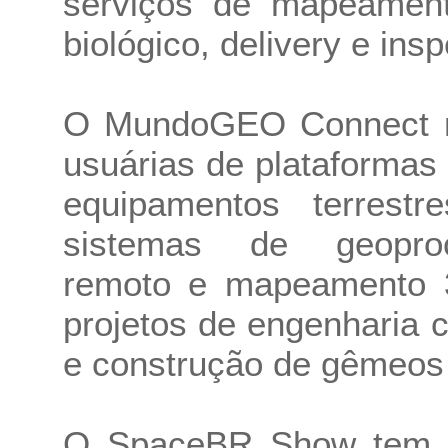
serviços de mapeamento
biológico, delivery e ins
O MundoGEO Connect re
usuárias de plataformas 
equipamentos terrest
sistemas de geoproc
remoto e mapeamento 3
projetos de engenharia 
e construção de gêmeos d
O SpaceBR Show tem e