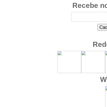
Recebe no
Red
W