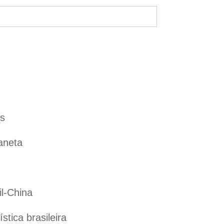
es
aneta
il-China
tica brasileira