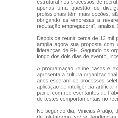
estrutural nos processos de recru
apenas uma questão de divulga
profissionais têm mais opções, s
obrigando as empresas a rever
reputação empregadora", analisa 
Depois de reunir cerca de 13 mil
amplia agora sua proposta com um
lideranças de RH. Segundo os org
longo dos dois dias de evento, inc
A programação reúne cases e expe
apresenta a cultura organizacional
anos esperam de processos seleti
aplicação de inteligência artific
painel com representantes de Faber
de testes comportamentais no rec
No segundo dia, Vinicius Araújo, 
da plataforma sobre tendências