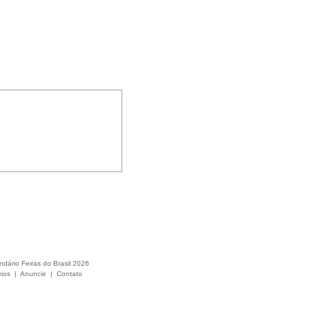
ndário Feiras do Brasil 2026
mos
|
Anuncie
|
Contato