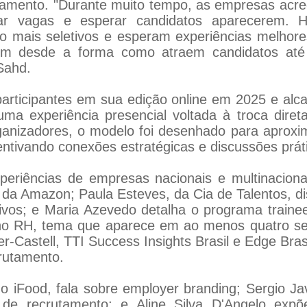
tamento. "Durante muito tempo, as empresas acre
r vagas e esperar candidatos aparecerem. Ho
ão mais seletivos e esperam experiências melhore
em desde a forma como atraem candidatos at
Sahd.
 participantes em sua edição online em 2025 e 
a experiência presencial voltada à troca direta
anizadores, o modelo foi desenhado para aproxima
entivando conexões estratégicas e discussões prát
riências de empresas nacionais e multinacionai
 da Amazon; Paula Esteves, da Cia de Talentos, di
vos; e Maria Azevedo detalha o programa traine
ial no RH, tema que aparece em ao menos quatro 
-Castell, TTI Success Insights Brasil e Edge Brasil
rutamento.
do iFood, fala sobre employer branding; Sergio Ja
 de recrutamento; e Aline Silva D'Angelo exp