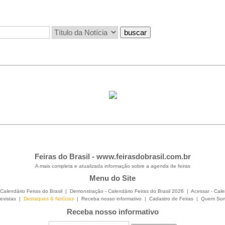
Feiras do Brasil -
www.feirasdobrasil.com.br
A mais completa e atualizada informação sobre a agenda de feiras
Menu do Site
Calendário Feiras do Brasil
|
Demonstração - Calendário Feiras do Brasil 2026
|
Acessar - Cale
evistas
|
Destaques & Notícias
|
Receba nosso informativo
|
Cadastro de Feiras
|
Quem So
Receba nosso informativo