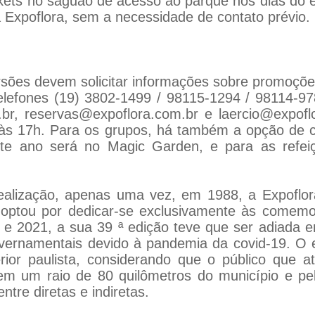
kets no saguão de acesso ao parque nos dias do e
a Expoflora, sem a necessidade de contato prévio.
sões devem solicitar informações sobre promoçõe
elefones (19) 3802-1499 / 98115-1294 / 98114-97
br, reservas@expoflora.com.br e laercio@expofl
h às 17h. Para os grupos, há também a opção de 
este ano será no Magic Garden, e para as refei
alização, apenas uma vez, em 1988, a Expoflora 
 optou por dedicar-se exclusivamente às comemo
 e 2021, a sua 39 ª edição teve que ser adiada e
overnamentais devido à pandemia da covid-19. O
rior paulista, considerando que o público que a
s em um raio de 80 quilômetros do município e pe
tre diretas e indiretas.