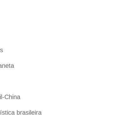
es
aneta
il-China
tica brasileira