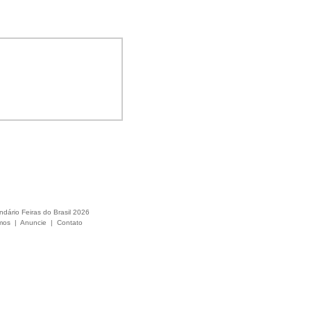
ndário Feiras do Brasil 2026
mos
|
Anuncie
|
Contato