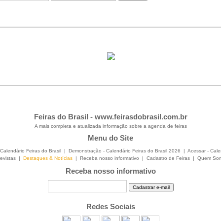
Feiras do Brasil -
www.feirasdobrasil.com.br
A mais completa e atualizada informação sobre a agenda de feiras
Menu do Site
Calendário Feiras do Brasil
|
Demonstração - Calendário Feiras do Brasil 2026
|
Acessar - Cale
evistas
|
Destaques & Notícias
|
Receba nosso informativo
|
Cadastro de Feiras
|
Quem So
Receba nosso informativo
Redes Sociais