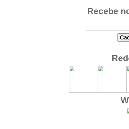
Recebe no
Red
W