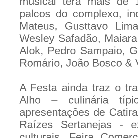
musical terá mais de 
palcos do complexo, i
Mateus, Gusttavo Lima
Wesley Safadão, Maiara
Alok, Pedro Sampaio, G
Romário, João Bosco & Vi
A Festa ainda traz o t
Alho – culinária típ
apresentações de Catira
Raízes Sertanejas - e
culturais, Feira Comer