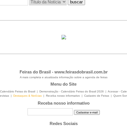
Feiras do Brasil -
www.feirasdobrasil.com.br
A mais completa e atualizada informação sobre a agenda de feiras
Menu do Site
Calendário Feiras do Brasil
|
Demonstração - Calendário Feiras do Brasil 2026
|
Acessar - Cale
evistas
|
Destaques & Notícias
|
Receba nosso informativo
|
Cadastro de Feiras
|
Quem So
Receba nosso informativo
Redes Sociais