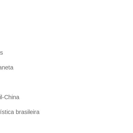
es
aneta
il-China
tica brasileira