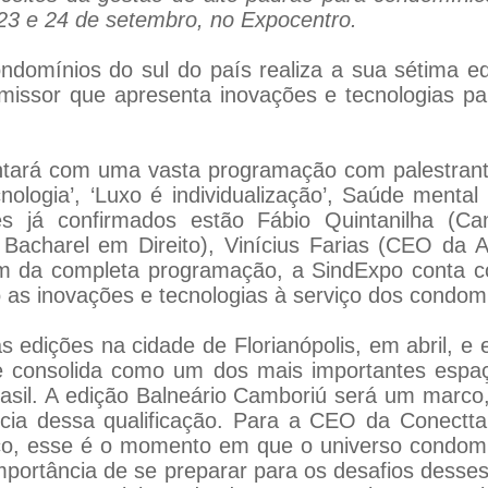
23 e 24 de setembro, no Expocentro.
ondomínios do sul do país realiza a sua sétima 
omissor que apresenta inovações e tecnologias p
ntará com uma vasta programação com palestrant
ologia’, ‘Luxo é individualização’, Saúde menta
 já confirmados estão Fábio Quintanilha (Cana
e Bacharel em Direito), Vinícius Farias (CEO da 
ém da completa programação, a SindExpo conta
as inovações e tecnologias à serviço dos condomí
s edições na cidade de Florianópolis, em abril, e 
 consolida como um dos mais importantes espaç
asil. A edição Balneário Camboriú será um marco,
ncia dessa qualificação. Para a CEO da Conectta
o, esse é o momento em que o universo condomini
importância de se preparar para os desafios dess