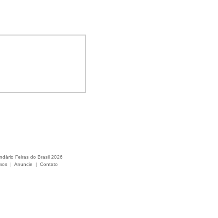
ndário Feiras do Brasil 2026
mos
|
Anuncie
|
Contato