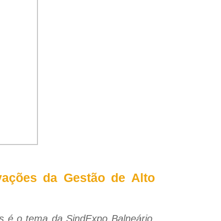
vações da Gestão de Alto
os é o tema da SindExpo Balneário