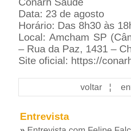
Conarh Saúde
Data: 23 de agosto
Horário: Das 8h30 às 18
Local: Amcham SP (Câm
– Rua da Paz, 1431 – Ch
Site oficial:
https://conar
voltar
¦
en
Entrevista
»
Entrevista com Felipe Fal