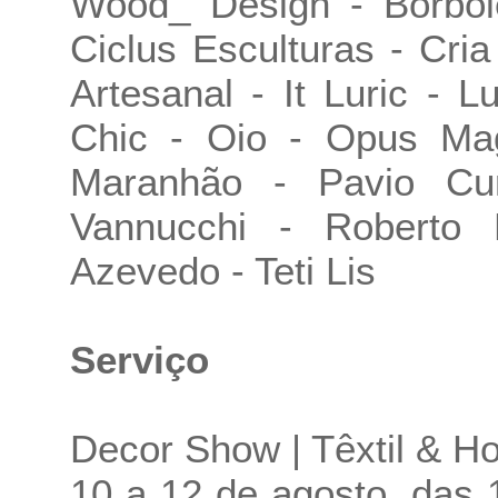
Wood_ Design - Borbole
Ciclus Esculturas - Cri
Artesanal - It Luric - L
Chic - Oio - Opus Mag
Maranhão - Pavio Cur
Vannucchi - Roberto 
Azevedo - Teti Lis
Serviço
Decor Show | Têxtil & 
10 a 12 de agosto, das 