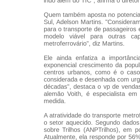
indo além do TIC", afirma o direto
Quem também aposta no potencial 
Sul, Adelson Martins. "Considera
para o transporte de passageiros
modelo viável para outras cap
metroferrovário", diz Martins.
Ele ainda enfatiza a importânci
exponencial crescimento da popul
centros urbanos, como é o cas
considerada e desenhada com urg
décadas", destaca o vp de vendas 
alemão Voith, é especialista em 
medida.
A atratividade do transporte metr
o setor aquecido. Segundo dados
sobre Trilhos (ANPTrilhos), em 
Atualmente, ela responde por 56%