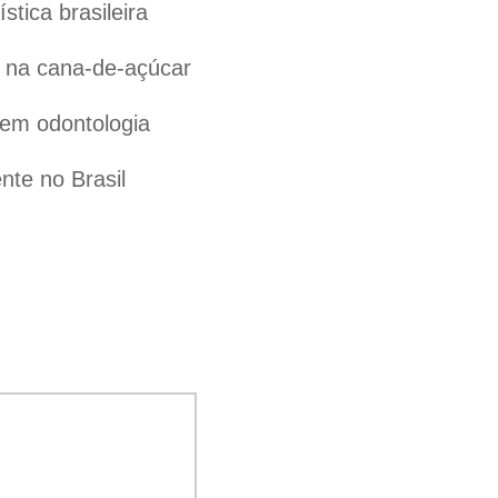
tica brasileira
l na cana-de-açúcar
 em odontologia
te no Brasil