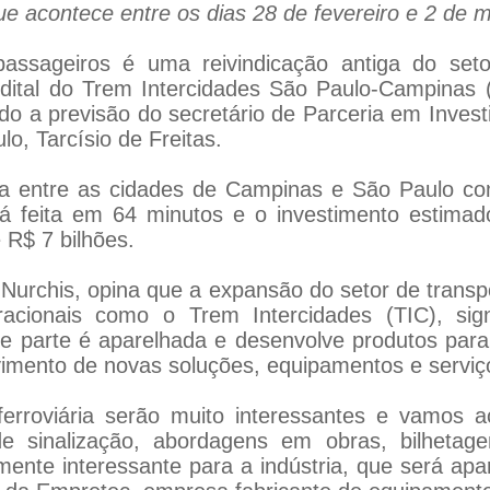
ue acontece entre os dias 28 de fevereiro e 2 de
passageiros é uma reivindicação antiga do setor
 edital do Trem Intercidades São Paulo-Campinas 
o a previsão do secretário de Parceria em Invest
o, Tarcísio de Freitas.
eta entre as cidades de Campinas e São Paulo c
á feita em 64 minutos e o investimento estima
 R$ 7 bilhões.
Nurchis, opina que a expansão do setor de transpo
acionais como o Trem Intercidades (TIC), sig
de parte é aparelhada e desenvolve produtos para
vimento de novas soluções, equipamentos e serviç
 ferroviária serão muito interessantes e vamos
e sinalização, abordagens em obras, bilheta
ente interessante para a indústria, que será ap