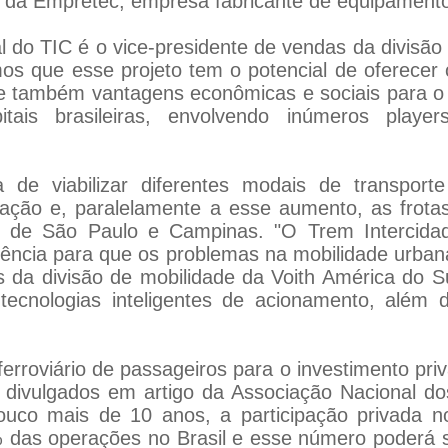
r da Empretec, empresa fabricante de equipamentos
do TIC é o vice-presidente de vendas da divisão 
mos que esse projeto tem o potencial de oferecer
 e também vantagens econômicas e sociais para 
itais brasileiras, envolvendo inúmeros playe
a de viabilizar diferentes modais de transpor
ação e, paralelamente a esse aumento, as frota
o de São Paulo e Campinas. "O Trem Intercida
ência para que os problemas na mobilidade urban
da divisão de mobilidade da Voith América do Su
tecnologias inteligentes de acionamento, além 
oferroviário de passageiros para o investimento p
 divulgados em artigo da Associação Nacional do
pouco mais de 10 anos, a participação privada
 das operações no Brasil e esse número poderá 