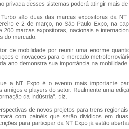
o privada desses sistemas poderá atingir mais d
 Turbo são duas das marcas expositoras da NT E
ereiro e 2 de março, no São Paulo Expo, na capit
200 marcas expositoras, nacionais e internaciona
dos do mercado.
etor de mobilidade por reunir uma enorme quanti
luções e inovações para o mercado metroferroviário
cada ano demonstra sua importância na mobilidade e
que a NT Expo é o evento mais importante para 
 amigos e players do setor. Realmente uma ediçã
rmação da indústria", diz.
rspectivas de novos projetos para trens regiona
tará com painéis que serão divididos em duas
crições para participar da NT Expo já estão aberta