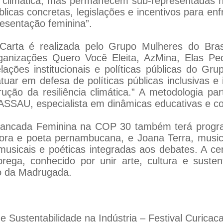
climática, mas permanecem sub-representadas nas
licas concretas, legislações e incentivos para enfr
resentação feminina”.
arta é realizada pelo Grupo Mulheres do Brasi
ganizações Quero Você Eleita, AzMina, Elas Pe
lações institucionais e políticas públicas do Gru
tuar em defesa de políticas públicas inclusivas e
ão da resiliência climática.” A metodologia par
SSAU, especialista em dinâmicas educativas e col
: Bancada Feminina na COP 30 também terá progra
tora e poeta pernambucana, e Joana Terra, music
sicais e poéticas integradas aos debates. A cen
rega, conhecido por unir arte, cultura e suste
o da Madrugada.
e Sustentabilidade na Indústria – Festival Curicac