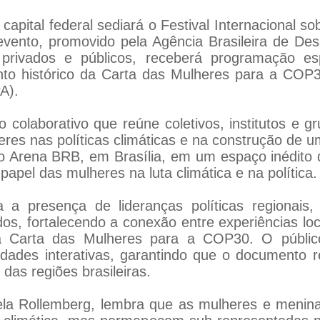
 capital federal sediará o Festival Internacional s
 evento, promovido pela Agência Brasileira de De
s privados e públicos, receberá programação e
to histórico da Carta das Mulheres para a COP3
A).
 colaborativo que reúne coletivos, institutos e g
res nas políticas climáticas e na construção de um 
io Arena BRB, em Brasília, em um espaço inédito d
papel das mulheres na luta climática e na política.
a presença de lideranças políticas regionais, i
dos, fortalecendo a conexão entre experiências lo
a Carta das Mulheres para a COP30. O públic
idades interativas, garantindo que o documento r
das regiões brasileiras.
ela Rollemberg, lembra que as mulheres e meni