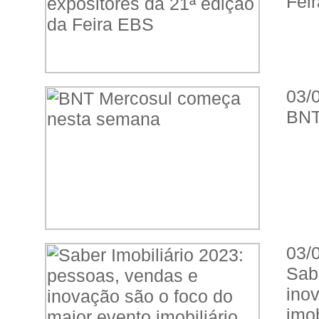
Fei
03/
BNT
03/
Sab
ino
imob