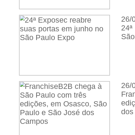
26/
24ª
São
26/
Fra
edi
dos