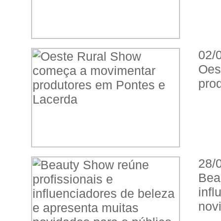
02/
Oes
pro
28/
Be
inf
nov