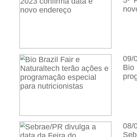
5º 
nov
09/
Bio
prog
08/
Seb