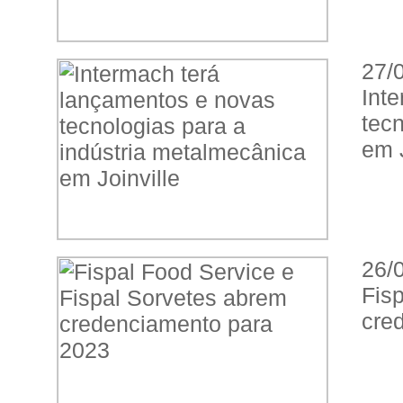
27/
Int
tec
em J
26/
Fis
cre