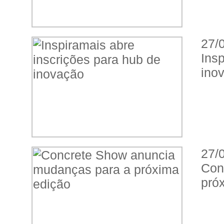
27/
Ins
ino
27/
Con
pró