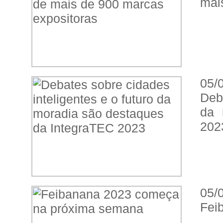
mai
05/
Deba
da 
202
05/
Fei