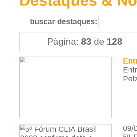
Destaques & No
buscar destaques:
Página:
83
de
128
Ent
Ent
Petz
09/