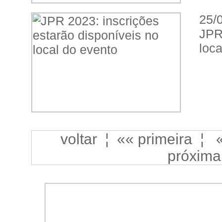
25/
JPR
loca
voltar
¦
«« primeira
¦
próxima