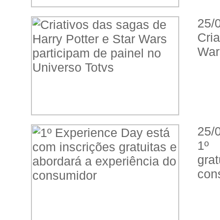
25/
Cri
War
25/
1º 
gra
con