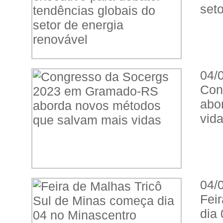
seto
04/
Con
abo
vid
04/
Fei
dia