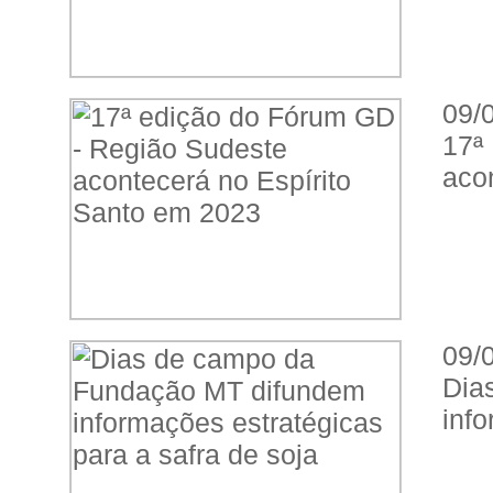
09/
17ª
aco
09/
Dia
info