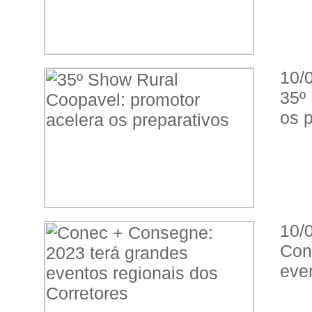
10/
35º
os p
10/
Con
even