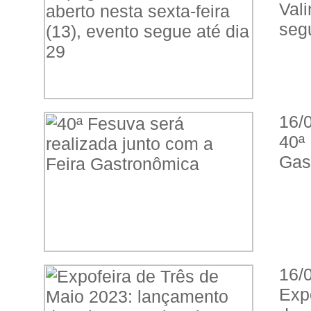
Vali
seg
16/
40ª
Gas
16/
Exp