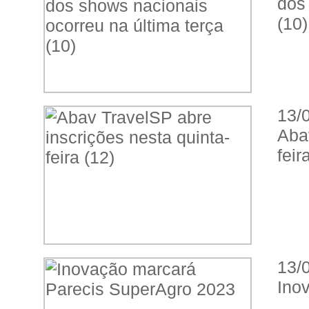
dos
(10)
13/
Aba
feir
13/
Ino