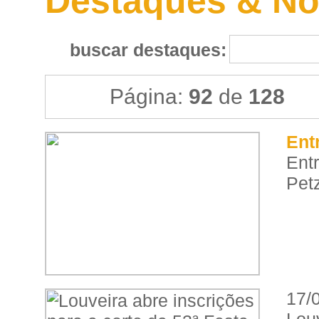
Destaques & No
buscar destaques:
Página:
92
de
128
Ent
Ent
Petz
17/