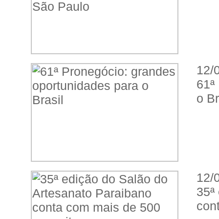
12/
61ª
o Br
12/
35ª
con