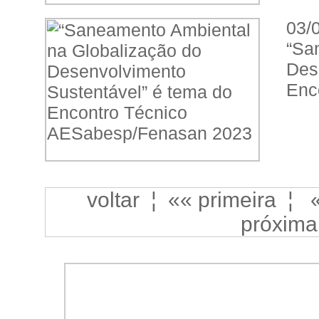
03/
“Sa
Des
Enc
voltar
¦
«« primeira
¦
próxima