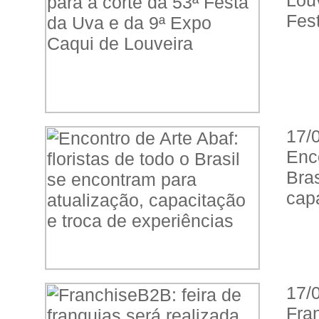
Lou
Fes
17/
Enc
Bra
capa
17/
Fra