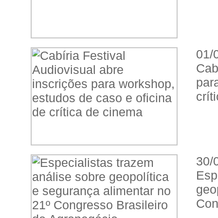
01/
Cab
par
crít
30/
Esp
geo
Con