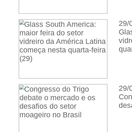
29/
Gla
vid
quar
29/
Con
des