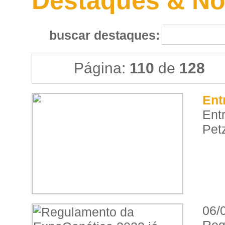
Destaques & No
buscar destaques:
Página:
110
de
128
Ent
Ent
Pet
06/