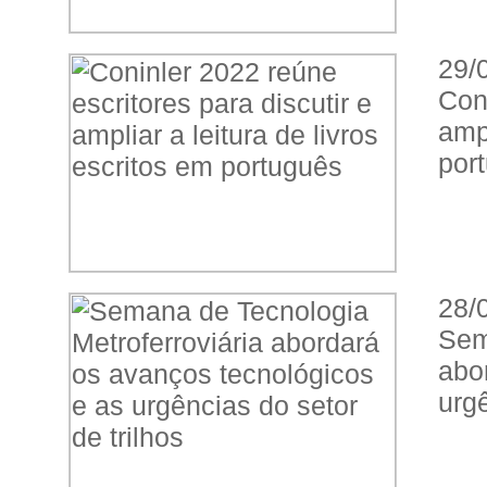
29/
Coni
amp
por
28/
Sem
abo
urgê