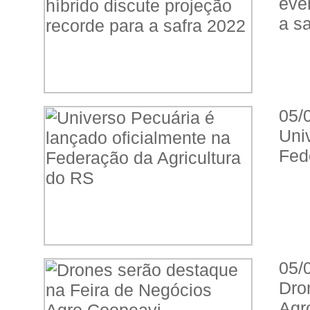
eve
a s
05/
Uni
Fed
05/
Dro
Agr