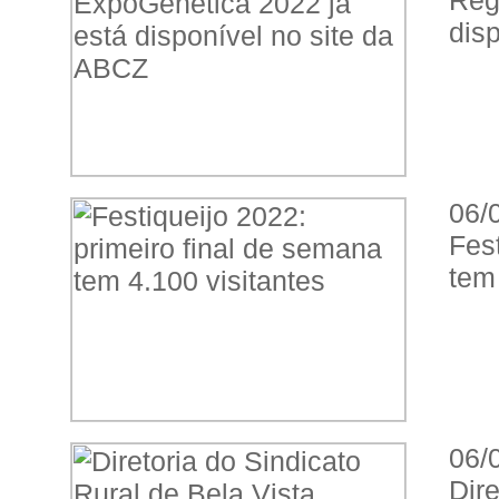
Reg
dis
06/
Fes
tem 
06/
Dir